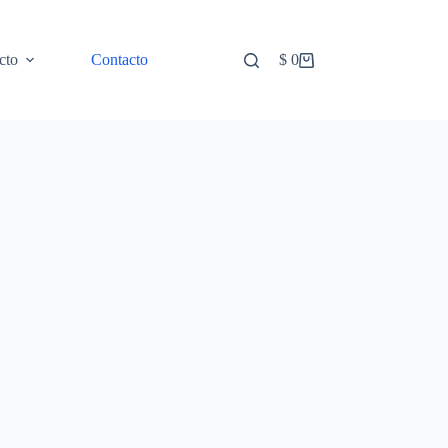
cto
Contacto
$
0
Carro
de
compra