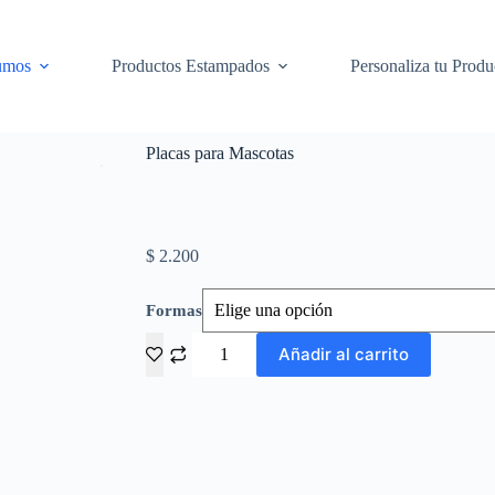
umos
Productos Estampados
Personaliza tu Produ
Placas para Mascotas
$
2.200
Formas
Añadir al carrito