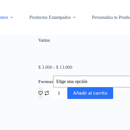
umos
Productos Estampados
Personaliza tu Produ
Varios
$
3.000
-
$
13.000
Formas
Añadir al carrito