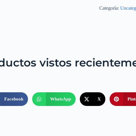
Categoría:
Uncateg
ductos vistos recientem
Facebook
WhatsApp
X
Pint