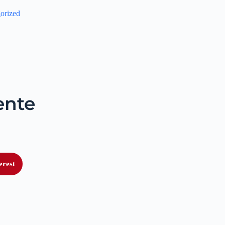
orized
ente
erest