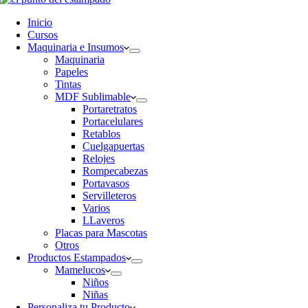
Inicio
Cursos
Maquinaria e Insumos
Maquinaria
Papeles
Tintas
MDF Sublimable
Portaretratos
Portacelulares
Retablos
Cuelgapuertas
Relojes
Rompecabezas
Portavasos
Servilleteros
Varios
LLaveros
Placas para Mascotas
Otros
Productos Estampados
Mamelucos
Niños
Niñas
Personaliza tu Producto