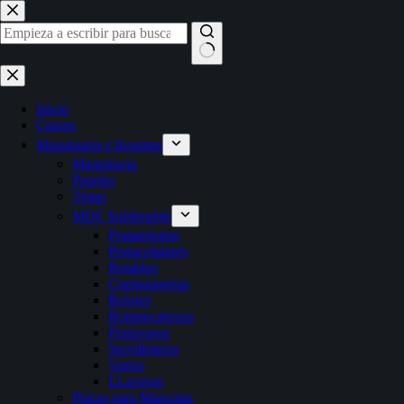
Inicio
Cursos
Maquinaria e Insumos
Maquinaria
Papeles
Tintas
MDF Sublimable
Portaretratos
Portacelulares
Retablos
Cuelgapuertas
Relojes
Rompecabezas
Portavasos
Servilleteros
Varios
LLaveros
Placas para Mascotas