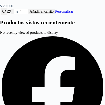
$
20.000
Mug
Añadir al carrito
Personalizar
Color
interno
Productos vistos recientemente
y
Asa
cantidad
No recently viewed products to display