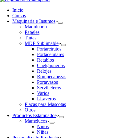
Inicio
Cursos
Maquinaria e Insumos
Maquinaria
Papeles
Tintas
MDF Sublimable
Portaretratos
Portacelulares
Retablos
Cuelgapuertas
Relojes
Rompecabezas
Portavasos
Servilleteros
Varios
LLaveros
Placas para Mascotas
Otros
Productos Estampados
Mamelucos
Niños
Niñas
Personaliza tu Producto