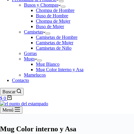
Busos y Chompas
Chompa de Hombre
Buso de Hombre
Chompa de Mujer
Buso de Mujer
Camisetas
Camisetas de Hombre
Camisetas de Mujer
Camisetas de Niño
Gorras
Mugs
Mug Blanco
Mug Color Interno y Asa
Mamelucos
Contacto
Buscar
Carro
$
0
de
compra
Menú
Mug Color interno y Asa