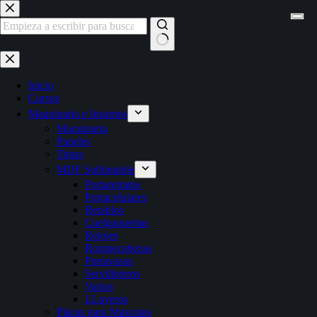
Saltar
al
contenido
Sin
resultados
Inicio
Cursos
Maquinaria e Insumos
Maquinaria
Papeles
Tintas
MDF Sublimable
Portaretratos
Portacelulares
Retablos
Cuelgapuertas
Relojes
Rompecabezas
Portavasos
Servilleteros
Varios
LLaveros
Placas para Mascotas