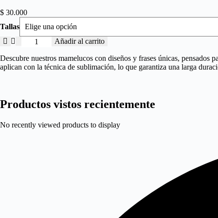
$
30.000
Tallas
Nadie
Añadir al carrito
consiente
ni
Descubre nuestros mamelucos con diseños y frases únicas, pensados para
...
aplican con la técnica de sublimación, lo que garantiza una larga durac
cantidad
Productos vistos recientemente
No recently viewed products to display