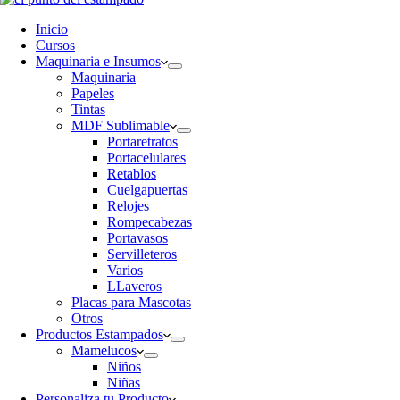
Inicio
Cursos
Maquinaria e Insumos
Maquinaria
Papeles
Tintas
MDF Sublimable
Portaretratos
Portacelulares
Retablos
Cuelgapuertas
Relojes
Rompecabezas
Portavasos
Servilleteros
Varios
LLaveros
Placas para Mascotas
Otros
Productos Estampados
Mamelucos
Niños
Niñas
Personaliza tu Producto