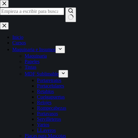
Saltar
al
contenido
Sin
resultados
Inicio
Cursos
Maquinaria e Insumos
Maquinaria
Papeles
Tintas
MDF Sublimable
Portaretratos
Portacelulares
Retablos
Cuelgapuertas
Relojes
Rompecabezas
Portavasos
Servilleteros
Varios
LLaveros
Placas para Mascotas