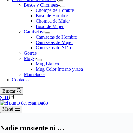
Busos y Chompas
Chompa de Hombre
Buso de Hombre
Chompa de Mujer
Buso de Mujer
Camisetas
Camisetas de Hombre
Camisetas de Mujer
Camisetas de Niño
Gorras
Mugs
Mug Blanco
Mug Color Interno y Asa
Mamelucos
Contacto
Buscar
Carro
$
0
0
de
compra
Menú
Nadie consiente ni …