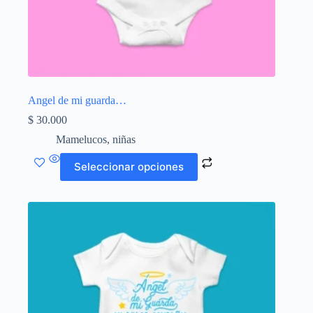
Angel de mi guarda…
$
30.000
Mamelucos
,
niñas
Este
Seleccionar opciones
producto
tiene
múltiples
variantes.
Las
opciones
se
pueden
elegir
en
la
página