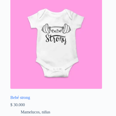
Las
opciones
se
pueden
elegir
en
la
página
de
producto
Bebé strong
$
30.000
Mamelucos
,
niñas