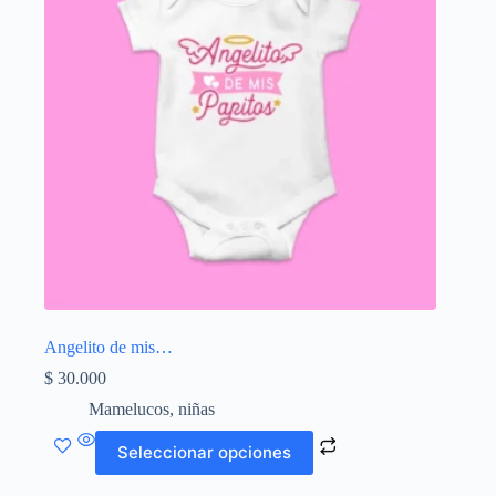
pueden
elegir
en
la
página
de
producto
Angelito de mis…
$
30.000
Mamelucos
,
niñas
Este
Seleccionar opciones
producto
tiene