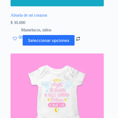
Abuela de mi corazon
$
30.000
Mamelucos
,
niños
Este
Seleccionar opciones
producto
tiene
múltiples
variantes.
Las
opciones
se
pueden
elegir
en
la
página
de
producto