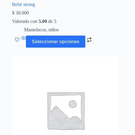
Bebé strong
$
30.000
Valorado con
5.00
de 5
Mamelucos
,
niños
Este
Seleccionar opciones
producto
tiene
múltiples
variantes.
Las
opciones
se
pueden
elegir
en
la
página
de
producto